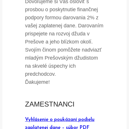
Dovoľujeme si Vás osloviť s
prosbou o poskytnutie finančnej
podpory formou darovania 2% z
vašej zaplatenej dane. Darovaním
prispejete na rozvoj džuda v
Prešove a jeho blízkom okolí.
Svojím činom pomôžete nadviazť
mladým Prešovským džudistom
na skvelé úspechy ich
predchodcov.
Ďakujeme!
ZAMESTNANCI
Vyhlásenie o poukázaní podielu
zaplatenej dane – súbor PDF