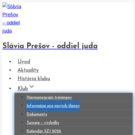
Skip
to
content
Slávia Prešov - oddiel juda
Úvod
Aktuality
História klubu
Klub
Harmonogram tréningov
Informácie pre nových členov
Dokumenty
Turnaje – výsledky
Kalendár SZJ 2026