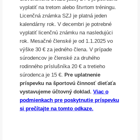
vyplatiť na tretom alebo štvrtom tréningu.
Licenčná známka SZJ je platná jeden
kalendárny rok. V decembri je potrebné
vyplatiť licenčnú známku na nasledujúci
rok. Mesačné členské je od 1.1.2025 vo
výške 30 € za jedného člena. V prípade
súrodencov je členské za druhého
rodinného príslušníka 20 € a tretieho
súrodenca je 15 €.
Pre uplatnenie
príspevku na športovú činnosť dieťaťa
vystavujeme účtovný doklad.
Viac o
podmienkach pre poskytnutie príspevku
si prečítajte na tomto odkaze.