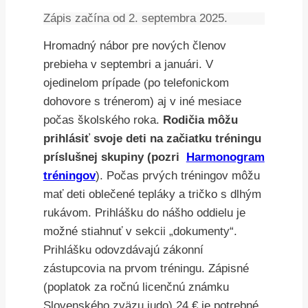
Zápis začína od 2. septembra 2025.
Hromadný nábor pre nových členov
prebieha v septembri a januári. V
ojedinelom prípade (po telefonickom
dohovore s trénerom) aj v iné mesiace
počas školského roka.
Rodičia môžu
prihlásiť svoje deti na začiatku tréningu
príslušnej skupiny (pozri
Harmonogram
tréningov
). Počas prvých tréningov môžu
mať deti oblečené tepláky a tričko s dlhým
rukávom. Prihlášku do nášho oddielu je
možné stiahnuť v sekcii „dokumenty“.
Prihlášku odovzdávajú zákonní
zástupcovia na prvom tréningu. Zápisné
(poplatok za ročnú licenčnú známku
Slovenského zväzu judo) 24 € je potrebné