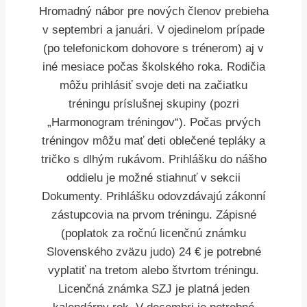
Hromadný nábor pre nových členov prebieha
v septembri a januári. V ojedinelom prípade
(po telefonickom dohovore s trénerom) aj v
iné mesiace počas školského roka. Rodičia
môžu prihlásiť svoje deti na začiatku
tréningu príslušnej skupiny (pozri
„Harmonogram tréningov“). Počas prvých
tréningov môžu mať deti oblečené tepláky a
tričko s dlhým rukávom. Prihlášku do nášho
oddielu je možné stiahnuť v sekcii
Dokumenty. Prihlášku odovzdávajú zákonní
zástupcovia na prvom tréningu. Zápisné
(poplatok za ročnú licenčnú známku
Slovenského zväzu judo) 24 € je potrebné
vyplatiť na tretom alebo štvrtom tréningu.
Licenčná známka SZJ je platná jeden