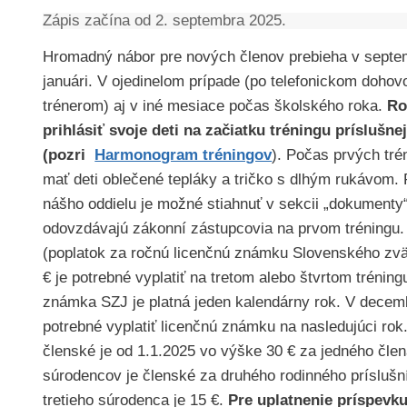
Zápis začína od 2. septembra 2025.
Hromadný nábor pre nových členov prebieha v septe
januári. V ojedinelom prípade (po telefonickom dohov
trénerom) aj v iné mesiace počas školského roka.
Ro
prihlásiť svoje deti na začiatku tréningu príslušne
(pozri
Harmonogram tréningov
). Počas prvých tr
mať deti oblečené tepláky a tričko s dlhým rukávom. 
nášho oddielu je možné stiahnuť v sekcii „dokumenty“
odovzdávajú zákonní zástupcovia na prvom tréningu.
(poplatok za ročnú licenčnú známku Slovenského zvä
€ je potrebné vyplatiť na tretom alebo štvrtom tréning
známka SZJ je platná jeden kalendárny rok. V decemb
potrebné vyplatiť licenčnú známku na nasledujúci ro
členské je od 1.1.2025 vo výške 30 € za jedného člen
súrodencov je členské za druhého rodinného príslušn
tretieho súrodenca je 15 €.
Pre uplatnenie príspevk