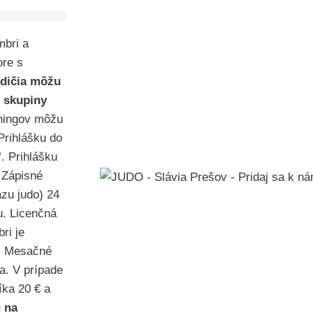
mbri a
ore s
dičia môžu
j skupiny
éningov môžu
Prihlášku do
. Prihlášku
 Zápisné
zu judo) 24
u. Licenčná
ri je
k. Mesačné
a. V prípade
íka 20 € a
u na