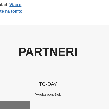
klad.
Viac o
jte na tomto
PARTNERI
TO-DAY
Výroba ponožiek