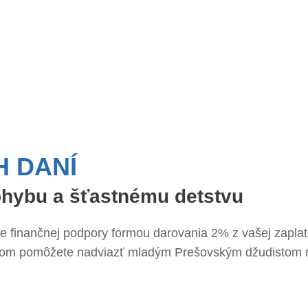
H DANÍ
ohybu a šťastnému detstvu
ie finančnej podpory formou darovania 2% z vašej zaplat
činom pomôžete nadviazť mladým Prešovským džudistom 