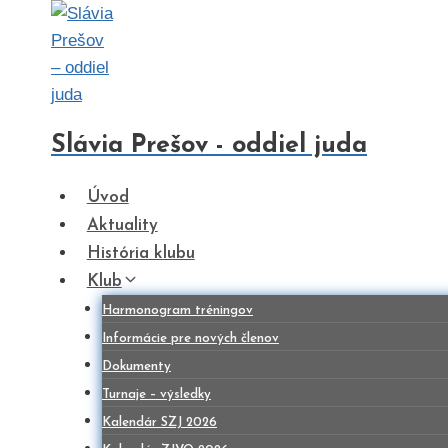
Skip
to
content
Slávia Prešov - oddiel juda
Úvod
Aktuality
História klubu
Klub
Harmonogram tréningov
Informácie pre nových členov
Dokumenty
Turnaje – výsledky
Kalendár SZJ 2026