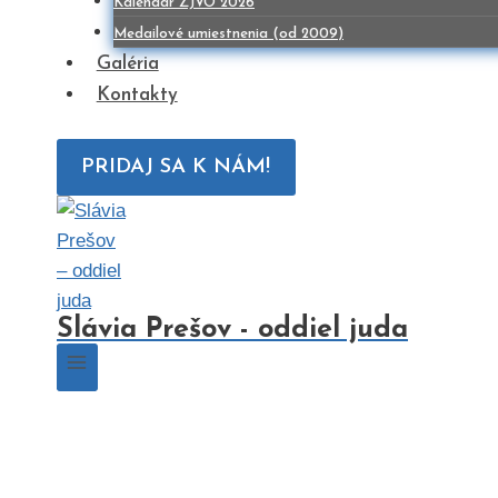
Kalendár ZJVO 2026
Medailové umiestnenia (od 2009)
Galéria
Kontakty
PRIDAJ SA K NÁM!
Slávia Prešov - oddiel juda